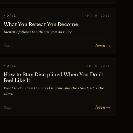
NOTIZ
APR 19, 2026
What You Repeat You Become
Identity follows the things you do twice.
lesen →
6 min
NOTIZ
APR 8, 2026
How to Stay Disciplined When You Don't
Feel Like It
What to do when the mood is gone and the standard is the
same.
lesen →
6 min