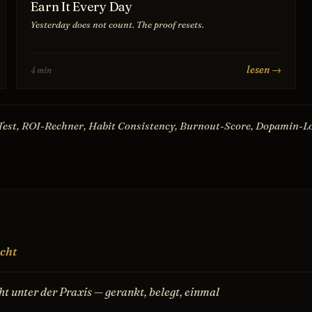
Earn It Every Day
Yesterday does not count. The proof resets.
lesen →
4 min
Test, ROI-Rechner, Habit Consistency, Burnout-Score, Dopamin-L
cht
ht unter der Praxis — gerankt, belegt, einmal