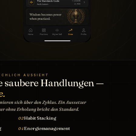
SÄCHLICH AUSSIEHT
e saubere Handlungen —
e.
ieren sich über den Zyklus. Ein Aussetzer
tzer ohne Erholung bricht den Standard.
Habit Stacking
02
g
Energiemanagement
04