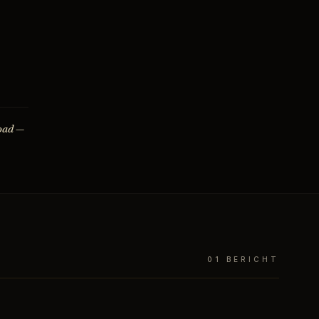
oad —
01 BERICHT