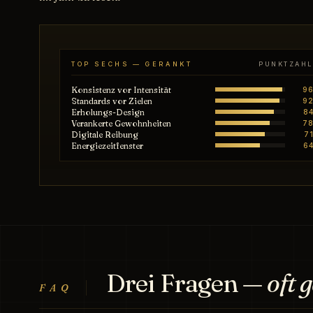
TOP SECHS — GERANKT
PUNKTZAHL
Konsistenz vor Intensität
96
Standards vor Zielen
92
Erholungs-Design
84
Verankerte Gewohnheiten
78
Digitale Reibung
71
Energiezeitfenster
64
Drei Fragen —
oft g
FAQ