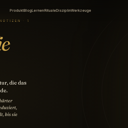
Produkt
Blog
Lernen
Rituale
Disziplin
Werkzeuge
NOTIZEN · 1
ie
tur, die das
ede.
härter
eduziert,
, bis sie