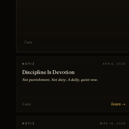
7 min
NOTIZ
APR 6, 2026
Discipline Is Devotion
Not punishment. Not duty. A daily, quiet vow.
lesen →
5 min
NOTIZ
MAR 18, 2026