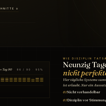
CHNITTE ↓
WIE DISZIPLIN TAT
Neunzig Tag
→ Tag 90
86 / 90 · 95%
nicht perfekt
Vier tägliche Systeme summ
ist erlaubt. Nur ein Ausse
Nicht verhandelbar
01
Disziplin vor Stimmun
03