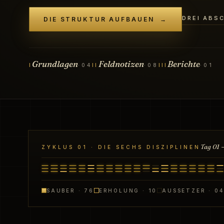
DREI ABS
DIE STRUKTUR AUFBAUEN →
Grundlagen
Feldnotizen
Berichte
I
·04
II
·08
III
·01
Tag 01 
ZYKLUS 01 · DIE SECHS DISZIPLINEN
SAUBER · 76
ERHOLUNG · 10
AUSSETZER · 04