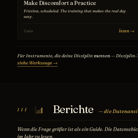
Make Discomfort a Practice
Friction, scheduled. The training that makes the real day
easy.
lesen →
5 min
Für Instrumente, die deine Disziplin
messen
— Disziplin-
siehe Werkzeuge →
Berichte
III
— die Datenansi
Wenn die Frage größer ist als ein Guide. Die Datenschic
im Jahr zu lesen.