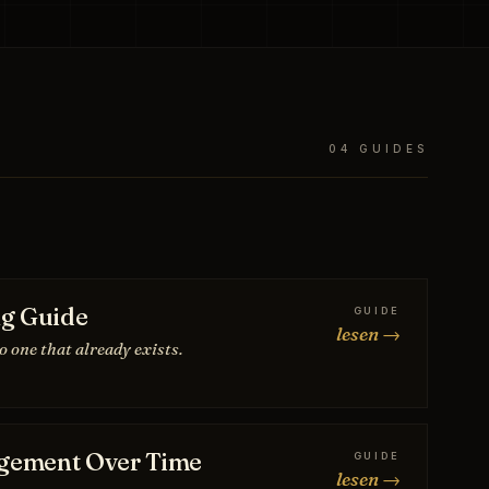
04 GUIDES
ng Guide
GUIDE
lesen →
o one that already exists.
gement Over Time
GUIDE
lesen →