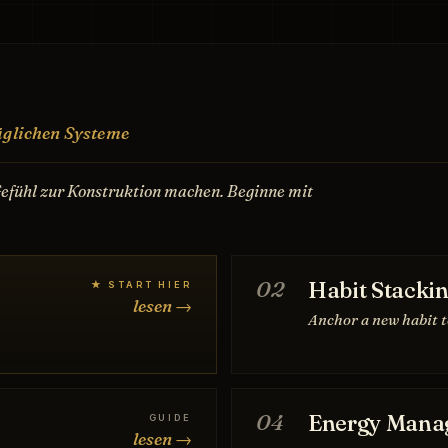
täglichen Systeme
 Gefühl zur Konstruktion machen. Beginne mit
02
Habit Stacki
★ START HIER
lesen →
n
Anchor a new habit t
04
Energy Mana
GUIDE
lesen →