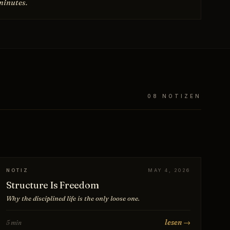
minutes.
08 NOTIZEN
NOTIZ
MAY 4, 2026
Structure Is Freedom
Why the disciplined life is the only loose one.
lesen →
5 min