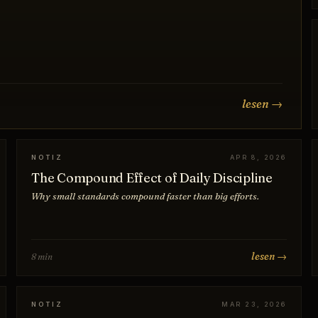
lesen →
NOTIZ
APR 8, 2026
The Compound Effect of Daily Discipline
Why small standards compound faster than big efforts.
lesen →
8 min
NOTIZ
MAR 23, 2026