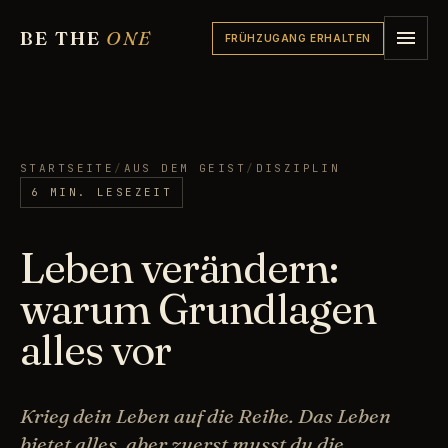
BE THE
ONE
FRÜHZUGANG ERHALTEN
STARTSEITE
/
AUS DEM GEIST
/
DISZIPLIN
6 MIN. LESEZEIT
Leben verändern:
warum Grundlagen
alles vor
Krieg dein Leben auf die Reihe. Das Leben
bietet alles, aber zuerst musst du die