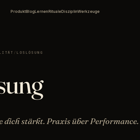
Produkt
Blog
Lernen
Rituale
Disziplin
Werkzeuge
LITÄT
/
LOSLÖSUNG
sung
ie dich stärkt. Praxis über Performance.