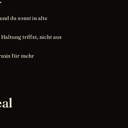
nd du sonst in alte
altung triffst, nicht aus
Praxis für mehr
eal