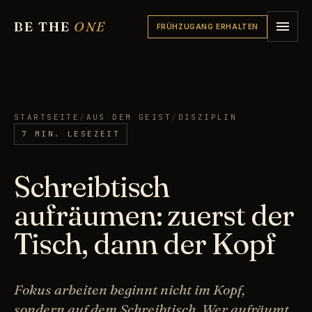
BE THE
ONE
FRÜHZUGANG ERHALTEN
STARTSEITE
/
AUS DEM GEIST
/
DISZIPLIN
7 MIN. LESEZEIT
Schreibtisch
aufräumen: zuerst der
Tisch, dann der Kopf
Fokus arbeiten beginnt nicht im Kopf,
sondern auf dem Schreibtisch. Wer aufräumt,