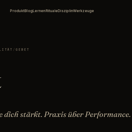
Produkt
Blog
Lernen
Rituale
Disziplin
Werkzeuge
LITÄT
/
GEBET
t
ie dich stärkt. Praxis über Performance.