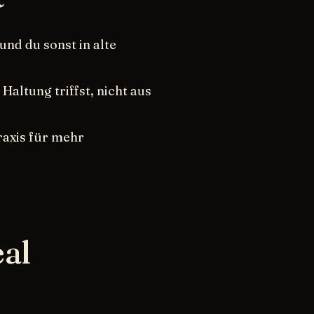
nd du sonst in alte
altung triffst, nicht aus
Praxis für mehr
eal