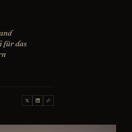
mand
 für das
rn