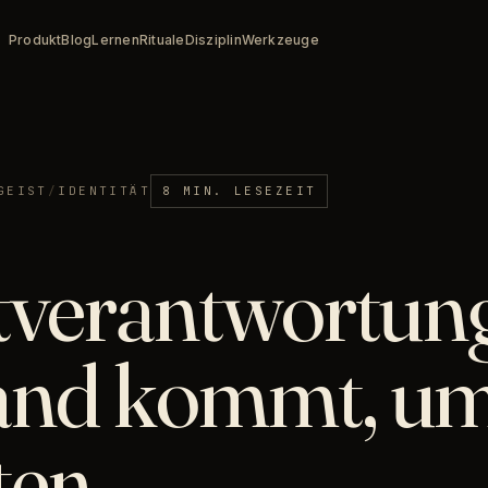
Produkt
Blog
Lernen
Rituale
Disziplin
Werkzeuge
GEIST
/
IDENTITÄT
8 MIN. LESEZEIT
tverantwortung
nd kommt, um
ten