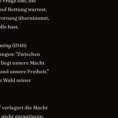
 Frage löst, die
 auf Rettung wartest,
twortung übernimmst,
le hast.
aning
(1946)
ungen: "Zwischen
 liegt unsere Macht
und unsere Freiheit."
ie Wahl seiner
 verlagert die Macht
 nicht garantieren,