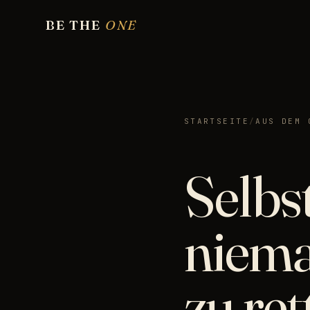
BE THE
ONE
STARTSEITE
/
AUS DEM 
Selbs
niema
zu ret