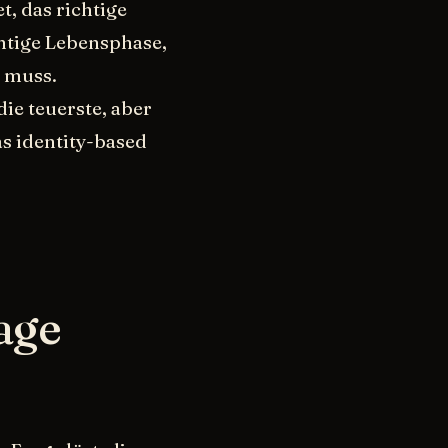
, das richtige
chtige Lebensphase,
n muss.
ie teuerste, aber
s identity-based
age