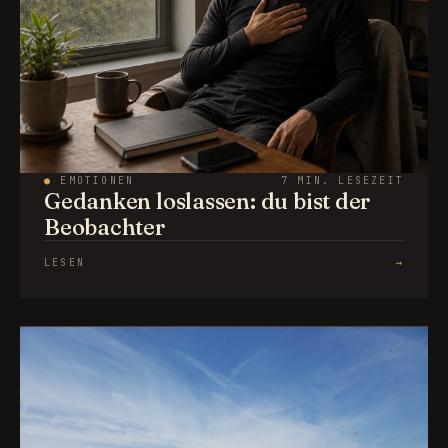
●
EMOTIONEN
7 MIN. LESEZEIT
Gedanken loslassen: du bist der
Beobachter
LESEN
→