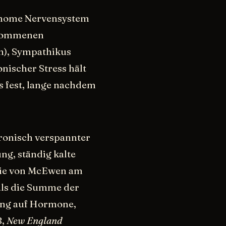
tonome Nervensystem
enommenen
en), Sympathikus
nischer Stress hält
 fest, lange nachdem
hronisch verspannter
ng, ständig kalte
udie von McEwen am
" als die Summe der
ung auf Hormone,
8,
New England