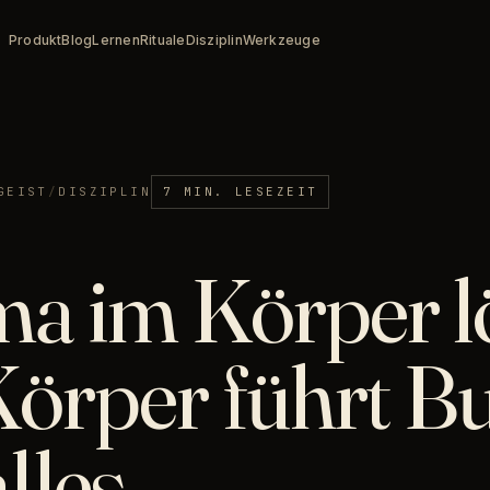
Produkt
Blog
Lernen
Rituale
Disziplin
Werkzeuge
GEIST
/
DISZIPLIN
7 MIN. LESEZEIT
a im Körper l
Körper führt B
lles