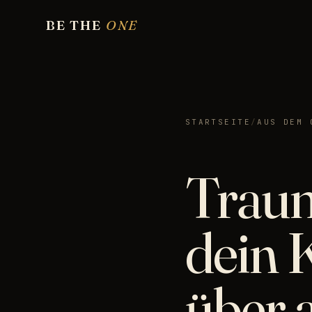
BE THE
ONE
STARTSEITE
/
AUS DEM 
Traum
dein 
über a