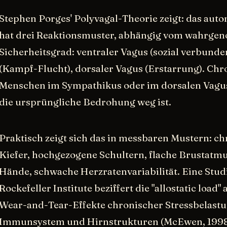
Stephen Porges' Polyvagal-Theorie zeigt: das au
hat drei Reaktionsmuster, abhängig vom wahrg
Sicherheitsgrad: ventraler Vagus (sozial verbund
(Kampf-Flucht), dorsaler Vagus (Erstarrung). Chro
Menschen im Sympathikus oder im dorsalen Vagus
die ursprüngliche Bedrohung weg ist.
Praktisch zeigt sich das in messbaren Mustern: c
Kiefer, hochgezogene Schultern, flache Brustatmu
Hände, schwache Herzratenvariabilität. Eine St
Rockefeller Institute beziffert die "allostatic load
Wear-and-Tear-Effekte chronischer Stressbelast
Immunsystem und Hirnstrukturen (McEwen, 199