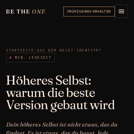
BE THE
ONE
FRÜHZUGANG ERHALTEN
STARTSEITE
/
AUS DEM GEIST
/
IDENTITÄT
6 MIN. LESEZEIT
Höheres Selbst:
warum die beste
Version gebaut wird
Dein höheres Selbst ist nicht etwas, das du
findest. Es ist etwas, das du baust. Jede