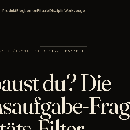
Produkt
Blog
Lernen
Rituale
Disziplin
Werkzeuge
GEIST
/
IDENTITÄT
6 MIN. LESEZEIT
aust du? Die
saufgabe-Frage
täts-Filter