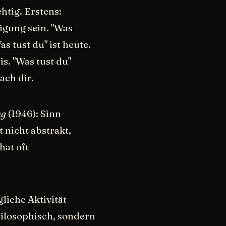
tig. Erstens:
igung sein. "Was
s tust du" ist heute.
s. "Was tust du"
ach dir.
ng
(1946): Sinn
 nicht abstrakt,
hat oft
liche Aktivität
hilosophisch, sondern