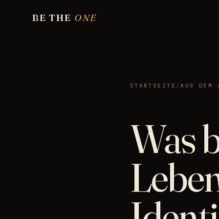
BE THE
ONE
STARTSEITE
/
AUS DEM 
Was b
Leben
Identi