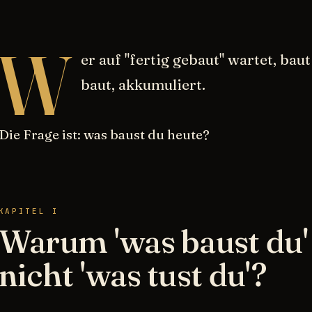
W
er auf "fertig gebaut" wartet, bau
baut, akkumuliert.
Die Frage ist: was baust du heute?
KAPITEL I
Warum 'was baust du'
nicht 'was tust du'?